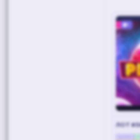
6
ЛОТ #5
MAXWIN
U