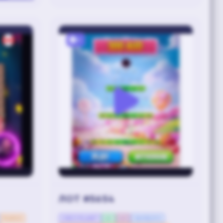
0
ЛОТ #5654
PLINKO
CREO PLANET
AU
4:5
GAMBLING