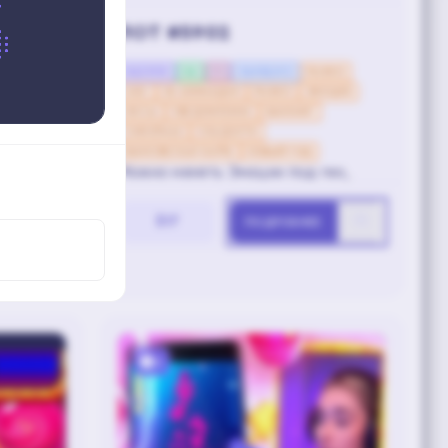
ЛОТ #5902
PLINKO
MAXWIN
UA
1:1
GAMBLING
PLINKO
UGC
2D АНИМАЦИЯ
PLINKO
ЭМОЦИЯ
(free)
ИКСЫ
УВЕДОМЛЕНИЕ
БАНКИНГ
CHRISTMAS
СЛАДОСТИ
БАНКОВСКАЯ КАРТА
НОВЫЙ ГОД
Можно менять Эмоции под гео,
Текста, Лого , Флаги, Смс, Валюту
,Музыку, Звук эмоций, Возможна
$17
Е
ПОДРОБНЕЕ
замена элементов на крео,
поменять можно все, уточняйте у
менеджера, вам быстро ответят.
5