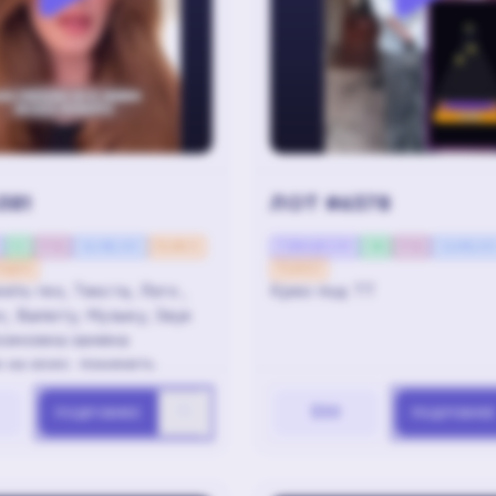
381
ЛОТ #6378
ES
9:16
GAMBLING
PLINKO
FORM&FLOW
GB
9:16
GAMBLIN
ОЦИЯ
PLINKO
ять гео, Текста, Лого ,
Крео под TT
с, Валюту, Музыку, Звук
озможна замена
 на крео, поменять
, уточняйте у
$30
, вам быстро ответят.
ПОДРОБНЕЕ
ПОДРОБНЕ