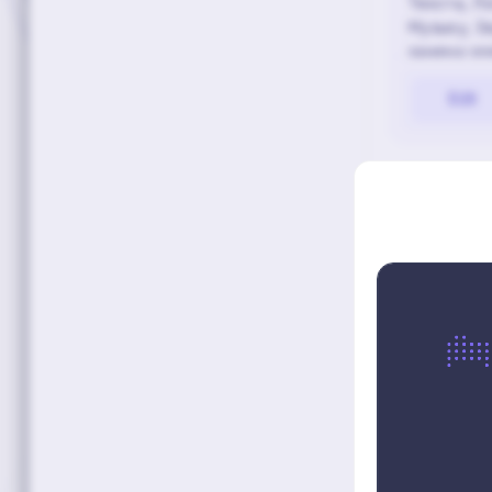
Текста, Ло
Музыку, З
замена эл
поменять 
$25
менеджера
0