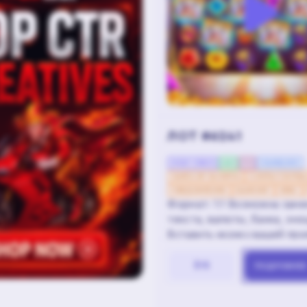
ЛОТ #6241
HOLY CREO
AU
1:1
GAMBLING
GATES OF OLYMPUS
СЛОТЫ 3 В РЯД
УВЕДОМЛЕНИЕ
БАНКИНГ
ЗЕВС
Формат: 1:1 Возможна заме
текста, валюты, банка, эмо
Вставить иконку вашей при
free. Ресайз/рескин за доп 
$15
ПОДРОБНЕ