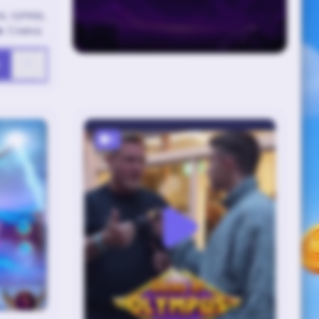
а, купюр,
🔥 Смена
ия/
Е
5