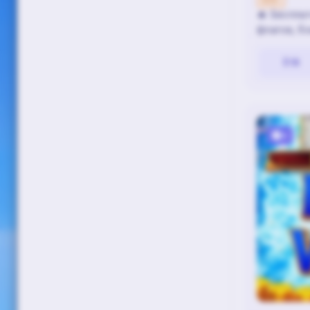
ЗЕВС
🔥 Бесплат
флагов, б
цветовой
рескин/ре
$18
8