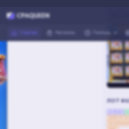
2
ЛОТ #6
LN.PROD
U
GATES OF OL
2D АНИМАЦИ