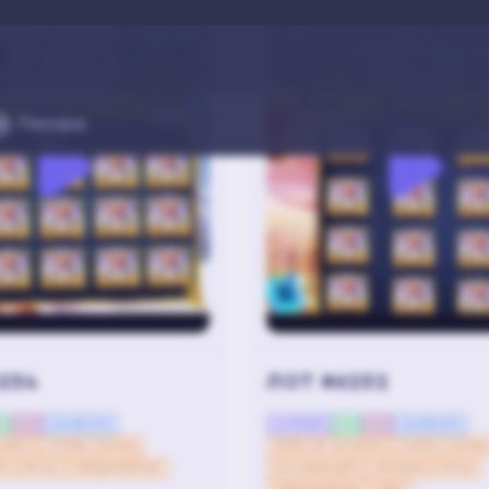
5
254
ЛОТ #6252
S
4:5
GAMBLING
LN.PROD
US
4:5
GAMBLING
YMPUS
СЛОТЫ 3 В РЯД
GATES OF OLYMPUS
СЛОТЫ 3 В РЯД
Я
ИКСЫ
УВЕДОМЛЕНИЕ
2D АНИМАЦИЯ
ЭМОЦИЯ
ИКСЫ