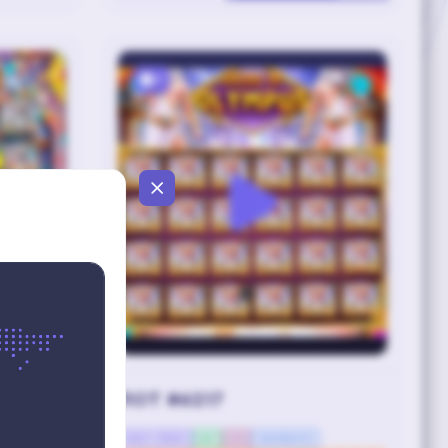
9
ЛОТ #6217
ЭМОЦИЯ
HOLY CREO
AU
4:5
GAMBLING