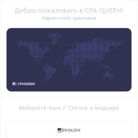
0
Добро пожаловать в CPA QUEEN!
Маркетплейс креативов
Лучшие за неделю
Список магазинов
Выберете язык / Choose a language
LN.PROD
Продаж: 5
ENGLISH