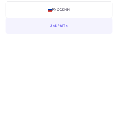
РУССКИЙ
ЗАКРЫТЬ
Поиск
Поиск по фильтрам
Поиск:
Фильтры:
ПРИМЕНИТЬ